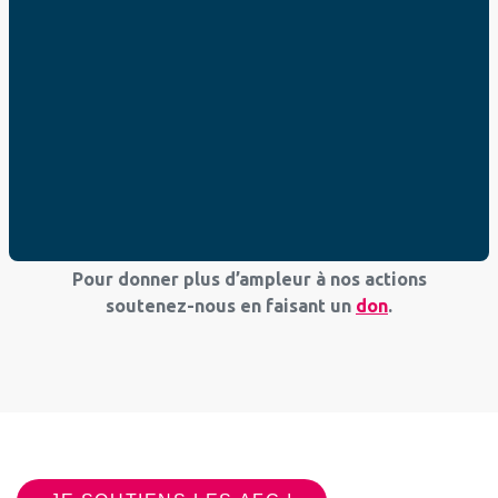
parents :
12 questions à se poser sur la
pornographie
.
Le
livre Lucas et Léa,
qui permet aux parents
d’aborder simplement le thème de la
transmission de la vie, de la conception à la
naissance, avec ses enfants.
Lucas et Léa, le cours de la vie
est une
websérie pédagogique sur l’EARS destinée aux
enfants (à partir de 8 ans) et à leurs parents.
Pour donner plus d’ampleur à nos actions
soutenez-nous en faisant un
don
.