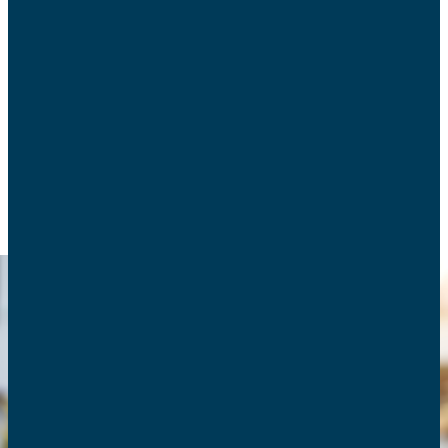
Le programme d’Éducation à la Vie Affective,
Relationnelle et à la Sexualité de l’Éducation
nationale devrait entrer en application à la rentrée
prochaine. Les AFC font le point.
EARS