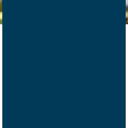
Le programme d’Éducation à la Vie Affective,
Relationnelle et à la Sexualité (EVARS) de l’Éducation
nationale, validé par le Conseil Supérieur des
Programmes en février dernier, devrait entrer en
application à la rentrée prochaine.
Les AFC ont fait le choix de travailler en coordination
avec les positions de l’UNAF et des associations de
représentation des parents d’élèves. Dans cette optique,
les AFC ont formellement saisi Madame la ministre de
l’Éducation nationale via une procédure de demande
d’édiction de mesures complémentaires.
Cette démarche vise à compléter le programme en