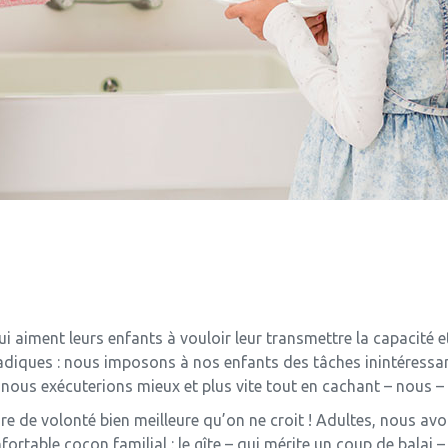
i aiment leurs enfants à vouloir leur transmettre la capacité 
adiques : nous imposons à nos enfants des tâches inintéressa
nous exécuterions mieux et plus vite tout en cachant – nous –
ire de volonté bien meilleure qu’on ne croit ! Adultes, nous av
table cocon familial : le gîte – qui mérite un coup de balai – e