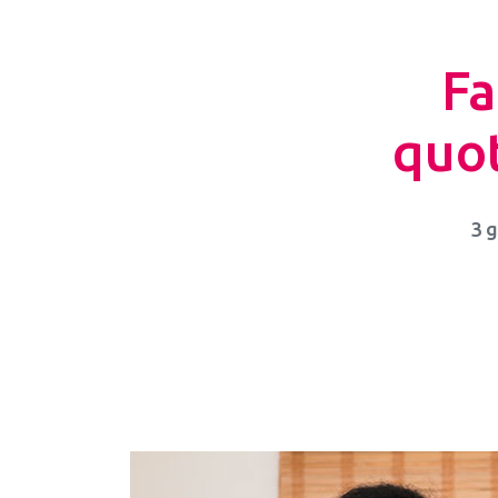
Fa
quot
3 g