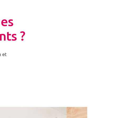
hes
nts ?
n et