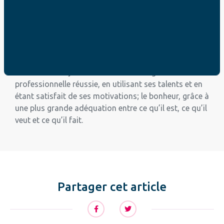
jeunes ?
Action Jeunes est une association pour l’orientation
fondée par Antoine Le Conte en 1997. Il aide les
jeunes en collège-lycée à faire les bons choix pour
leur avenir. L’enjeu est double: une intégration
professionnelle réussie, en utilisant ses talents et en
étant satisfait de ses motivations; le bonheur, grâce à
une plus grande adéquation entre ce qu’il est, ce qu’il
veut et ce qu’il fait.
Partager cet article