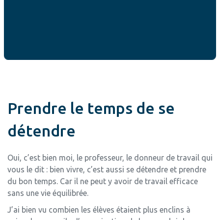
Je ne dis pas qu’il faut faire table rase de la réalité et tout
quitter pour ses rêves, mais qu’il faut trouver ce juste
milieu entre ce que les contraintes établissent pour nous
et la liberté que nous devons enrichir.
Prendre le temps de se
détendre
Oui, c’est bien moi, le professeur, le donneur de travail qui
vous le dit : bien vivre, c’est aussi se détendre et prendre
du bon temps. Car il ne peut y avoir de travail efficace
sans une vie équilibrée.
J’ai bien vu combien les élèves étaient plus enclins à