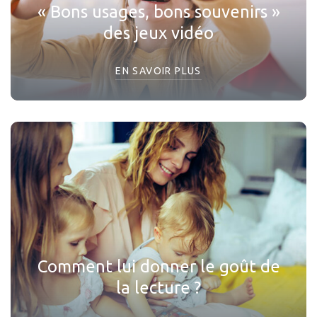
« Bons usages, bons souvenirs »
des jeux vidéo
EN SAVOIR PLUS
Comment lui donner le goût de
la lecture ?