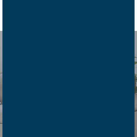
RETOUR
Culture de vie
S’informer, se former et agir en
apportant une réponse claire et
sans compromis aux enjeux que
pose aujourd’hui la bioéthique.