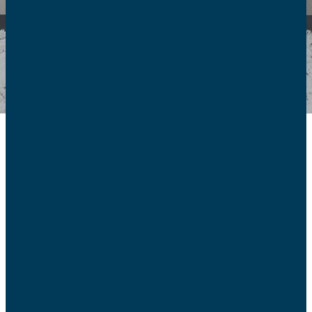
A la lumière de la Doctrine sociale de l’Église, les AFC font
entendre la voix des familles sur les sujets de culture de
vie : lois de bioéthique, avortement, euthanasie…
En 2025, nous sommes mobilisés contre une possible
légalisation de l’euthanasie et du suicide assisté dans
notre pays, et ce depuis qu’Emmanuel Macron, alors
candidat à l’élection présidentielle, en avait fait un des
objectifs de son second mandat.